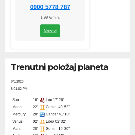
0900 5778 787
1,99 €/min.
Nazovi
Trenutni položaj planeta
8/8/2026
8:01:02 PM
Sun
16°
Leo 17' 26"
Moon
22°
Gemini 49' 52"
Mercury
28°
Cancer 41' 10"
Venus
02°
Libra 02' 32"
Mars
28°
Gemini 19' 30"