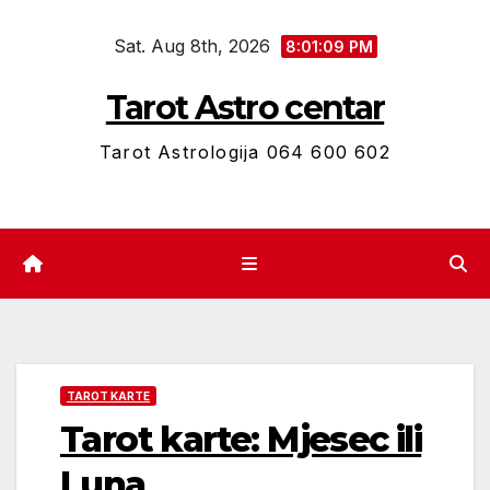
Skip
Sat. Aug 8th, 2026
to
8:01:10 PM
content
Tarot Astro centar
Tarot Astrologija 064 600 602
TAROT KARTE
Tarot karte: Mjesec ili
Luna