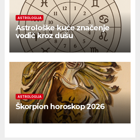
ASTROLOGIJA
Astrološke kuće značenje
vodič kroz dušu
ASTROLOGIJA
Škorpion horoskop 2026