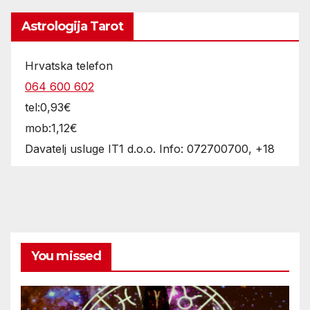
Astrologija Tarot
Hrvatska telefon
064 600 602
tel:0,93€
mob:1,12€
Davatelj usluge IT1 d.o.o. Info: 072700700, +18
You missed