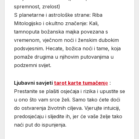
spremnost, zrelost)
S planetarne i astrološke strane: Riba
Mitologijsko i okultno značenje: Kali,
tamnoputa božanska majka povezana s
vremenom, vječnom noći i ženskim dubokim
podsvjesnim. Hecate, božica noći i tame, koja
pomaže drugima u njihovim putovanjima u
podzemni svijet.
Ljubavni savjeti
tarot karte tumačen
je
:
Prestanite se plašiti osjećaja i rizika i upustite se
u ono što vam srce želi. Samo tako ćete doći
do ostvarenja životnih ciljeva. Vjerujte intuiciji,
predosjećaju i slijedite ih, jer će vaše želje tako
naći put do ispunjenja.