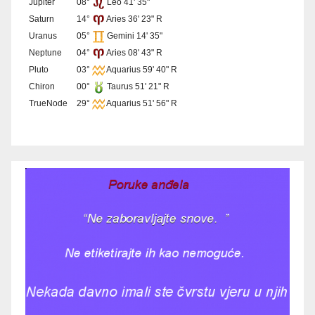
Jupiter
08°
Leo 41' 35"
Saturn
14°
Aries 36' 23" R
Uranus
05°
Gemini 14' 35"
Neptune
04°
Aries 08' 43" R
Pluto
03°
Aquarius 59' 40" R
Chiron
00°
Taurus 51' 21" R
TrueNode
29°
Aquarius 51' 56" R