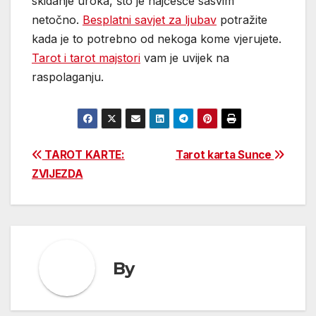
skidanje uroka, što je najčešće sasvim
netočno.
Besplatni savjet za ljubav
potražite
kada je to potrebno od nekoga kome vjerujete.
Tarot i tarot majstori
vam je uvijek na
raspolaganju.
Post
TAROT KARTE:
Tarot karta Sunce
ZVIJEZDA
navigation
By