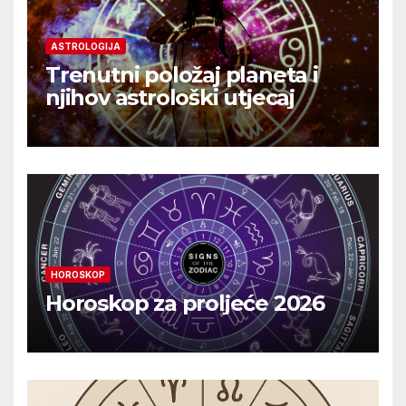
ASTROLOGIJA
Trenutni položaj planeta i
njihov astrološki utjecaj
HOROSKOP
Horoskop za proljeće 2026