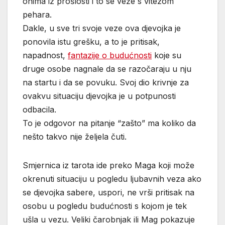
onima iz prošlosti i to se veže s vitezom
pehara.
Dakle, u sve tri svoje veze ova djevojka je
ponovila istu grešku, a to je pritisak,
napadnost,
fantazije o budućnosti
koje su
druge osobe nagnale da se razočaraju u nju
na startu i da se povuku. Svoj dio krivnje za
ovakvu situaciju djevojka je u potpunosti
odbacila.
To je odgovor na pitanje “zašto” ma koliko da
nešto takvo nije željela čuti.
Smjernica iz tarota ide preko Maga koji može
okrenuti situaciju u pogledu ljubavnih veza ako
se djevojka sabere, uspori, ne vrši pritisak na
osobu u pogledu budućnosti s kojom je tek
ušla u vezu. Veliki čarobnjak ili Mag pokazuje