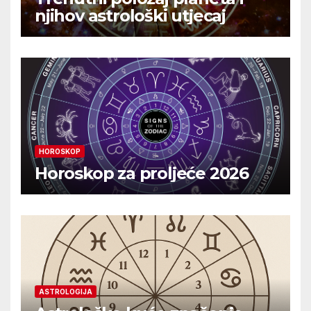
njihov astrološki utjecaj
HOROSKOP
Horoskop za proljeće 2026
ASTROLOGIJA