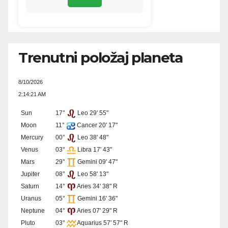
Trenutni položaj planeta
8/10/2026
2:14:21 AM
Sun
17°
Leo 29' 55"
Moon
11°
Cancer 20' 17"
Mercury
00°
Leo 38' 48"
Venus
03°
Libra 17' 43"
Mars
29°
Gemini 09' 47"
Jupiter
08°
Leo 58' 13"
Saturn
14°
Aries 34' 38" R
Uranus
05°
Gemini 16' 36"
Neptune
04°
Aries 07' 29" R
Pluto
03°
Aquarius 57' 57" R