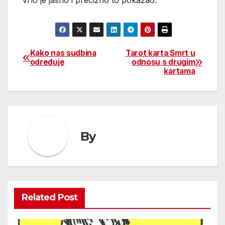
vrlo je jasno i precizno to pokazao.
Kako nas sudbina
Tarot karta Smrt u
Post
određuje
odnosu s drugim
kartama
navigation
By
Related Post