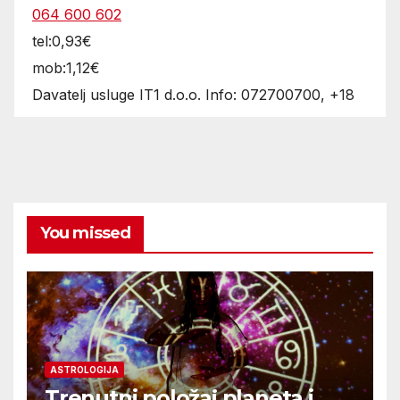
064 600 602
tel:0,93€
mob:1,12€
Davatelj usluge IT1 d.o.o. Info: 072700700, +18
You missed
ASTROLOGIJA
Trenutni položaj planeta i