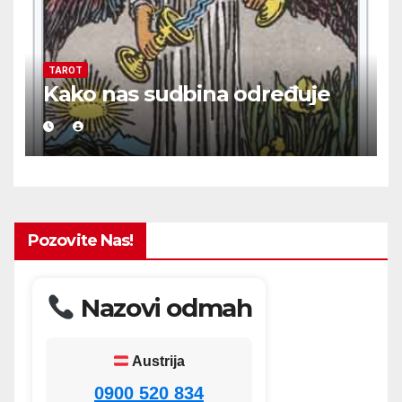
TAROT
Kako nas sudbina određuje
Pozovite Nas!
Nazovi odmah
Austrija
0900 520 834