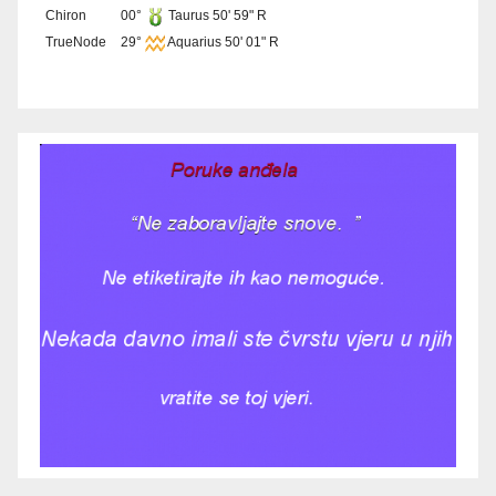
Chiron
00°
Taurus 50' 59" R
TrueNode
29°
Aquarius 50' 01" R