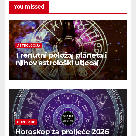
You missed
ASTROLOGIJA
Trenutni položaj planeta i
njihov astrološki utjecaj
HOROSKOP
Horoskop za proljeće 2026