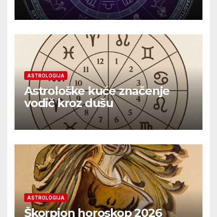
ASTROLOGIJA
Astrološke kuće značenje
vodič kroz dušu
ASTROLOGIJA
Škorpion horoskop 2026