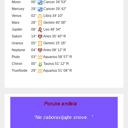
Moon
00°
Cancer 34' 53"
Mercury
29°
Cancer 29' 42"
Venus
02°
Libra 34' 10"
Mars
28°
Gemini 40' 38"
Jupiter
08°
Leo 48' 34"
Saturn
14°
Aries 35' 40" R
Uranus
05°
Gemini 15' 26"
Neptune
04°
Aries 08' 12" R
Pluto
03°
Aquarius 58' 57" R
Chiron
00°
Taurus 51' 12" R
TrueNode
29°
Aquarius 51' 08" R