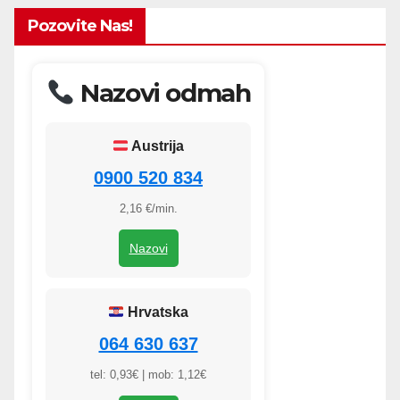
Pozovite Nas!
Nazovi odmah
Austrija
0900 520 834
2,16 €/min.
Nazovi
Hrvatska
064 630 637
tel: 0,93€ | mob: 1,12€