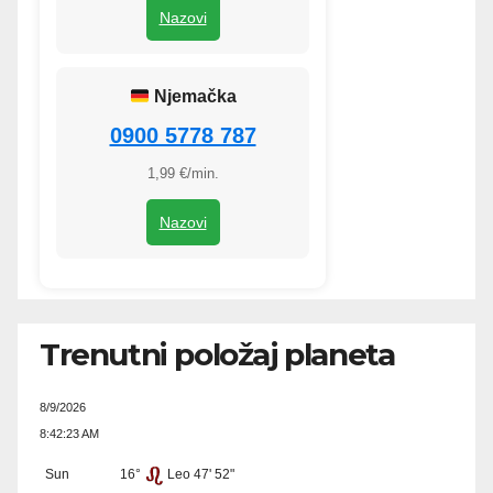
Nazovi
Njemačka
0900 5778 787
1,99 €/min.
Nazovi
Trenutni položaj planeta
8/9/2026
8:42:23 AM
Sun
16°
Leo 47' 52"