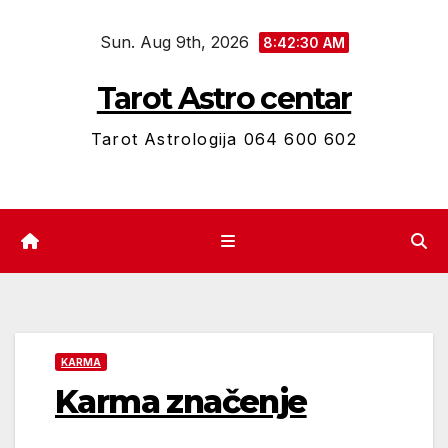
Skip
Sun. Aug 9th, 2026
to
8:42:31 AM
content
Tarot Astro centar
Tarot Astrologija 064 600 602
KARMA
Karma značenje