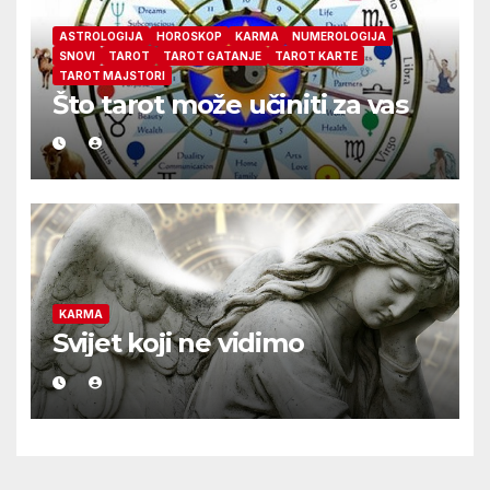
ASTROLOGIJA
HOROSKOP
KARMA
NUMEROLOGIJA
SNOVI
TAROT
TAROT GATANJE
TAROT KARTE
TAROT MAJSTORI
Što tarot može učiniti za vas
KARMA
Svijet koji ne vidimo