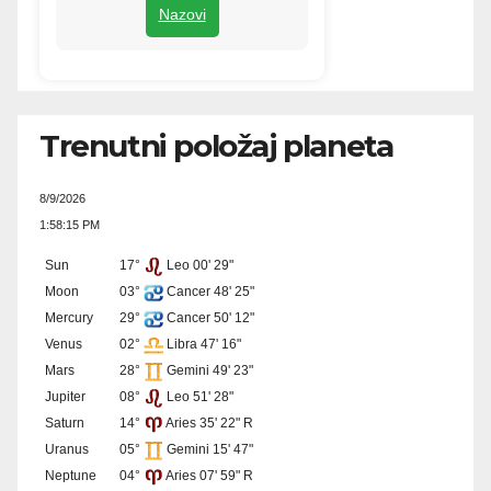
Nazovi
Trenutni položaj planeta
8/9/2026
1:58:15 PM
Sun
17°
Leo 00' 29"
Moon
03°
Cancer 48' 25"
Mercury
29°
Cancer 50' 12"
Venus
02°
Libra 47' 16"
Mars
28°
Gemini 49' 23"
Jupiter
08°
Leo 51' 28"
Saturn
14°
Aries 35' 22" R
Uranus
05°
Gemini 15' 47"
Neptune
04°
Aries 07' 59" R