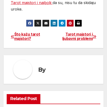
Tarot majstori i najbolji
da su, nisu tu da skidaju
uroke.
Što kažu tarot
Tarot majstori i
Post
majstori?
ljubavni problemi
navigation
By
Related Post