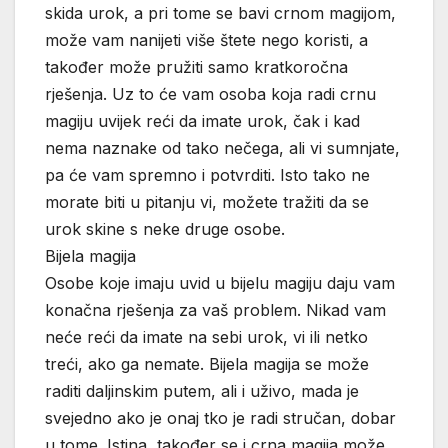
skida urok, a pri tome se bavi crnom magijom,
može vam nanijeti više štete nego koristi, a
također može pružiti samo kratkoročna
rješenja. Uz to će vam osoba koja radi crnu
magiju uvijek reći da imate urok, čak i kad
nema naznake od tako nečega, ali vi sumnjate,
pa će vam spremno i potvrditi. Isto tako ne
morate biti u pitanju vi, možete tražiti da se
urok skine s neke druge osobe.
Bijela magija
Osobe koje imaju uvid u bijelu magiju daju vam
konačna rješenja za vaš problem. Nikad vam
neće reći da imate na sebi urok, vi ili netko
treći, ako ga nemate. Bijela magija se može
raditi daljinskim putem, ali i uživo, mada je
svejedno ako je onaj tko je radi stručan, dobar
u tome. Istina, također se i crna magija može