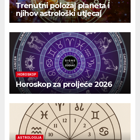
Trenutni položaj planeta i
njihov astrološki utjecaj
HOROSKOP
Horoskop za proljeće 2026
ASTROLOGIJA