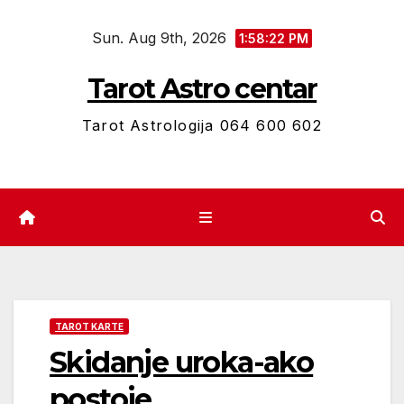
Skip
Sun. Aug 9th, 2026
to
1:58:23 PM
content
Tarot Astro centar
Tarot Astrologija 064 600 602
TAROT KARTE
Skidanje uroka-ako
postoje