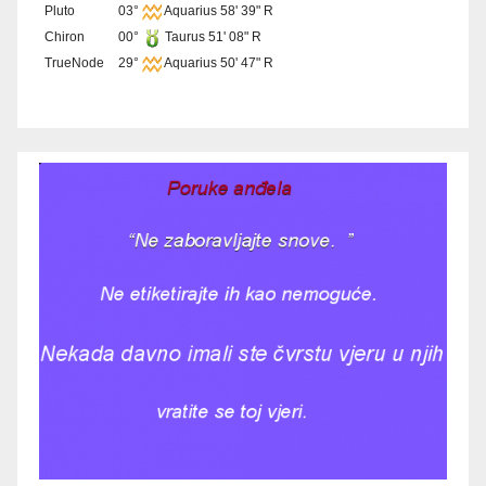
Pluto
03°
Aquarius 58' 39" R
Chiron
00°
Taurus 51' 08" R
TrueNode
29°
Aquarius 50' 47" R