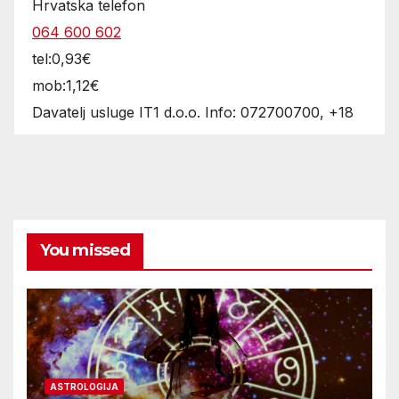
Hrvatska telefon
064 600 602
tel:0,93€
mob:1,12€
Davatelj usluge IT1 d.o.o. Info: 072700700, +18
You missed
ASTROLOGIJA