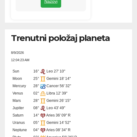
Nazovi
Trenutni položaj planeta
8/9/2026
12:04:23 AM
Sun
16°
Leo 27' 10"
Moon
25°
Gemini 18' 14"
Mercury
28°
Cancer 56' 32"
Venus
02°
Libra 12' 39"
Mars
28°
Gemini 26' 15"
Jupiter
08°
Leo 43' 49"
Saturn
14°
Aries 36' 09" R
Uranus
05°
Gemini 14' 52"
Neptune
04°
Aries 08' 34" R