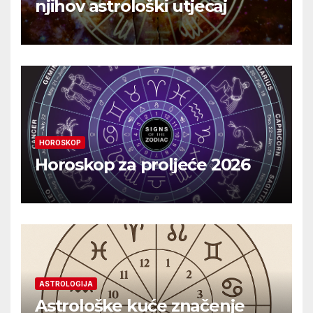
njihov astrološki utjecaj
HOROSKOP
Horoskop za proljeće 2026
ASTROLOGIJA
Astrološke kuće značenje