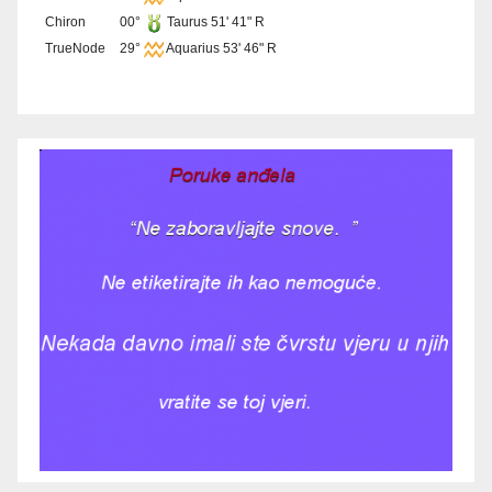
Chiron
00°
Taurus 51' 41" R
TrueNode
29°
Aquarius 53' 46" R