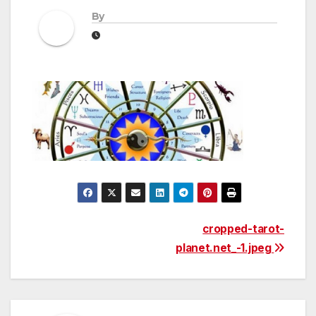
By
Post
cropped-tarot-
planet.net_-1.jpeg
navigation