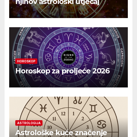
njihov astrološki utjecaj
HOROSKOP
Horoskop za proljeće 2026
ASTROLOGIJA
Astrološke kuće značenje