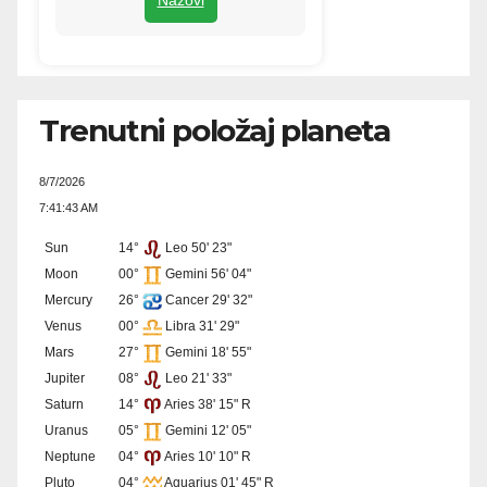
Trenutni položaj planeta
8/7/2026
7:41:43 AM
Sun
14°
Leo 50' 23"
Moon
00°
Gemini 56' 04"
Mercury
26°
Cancer 29' 32"
Venus
00°
Libra 31' 29"
Mars
27°
Gemini 18' 55"
Jupiter
08°
Leo 21' 33"
Saturn
14°
Aries 38' 15" R
Uranus
05°
Gemini 12' 05"
Neptune
04°
Aries 10' 10" R
Pluto
04°
Aquarius 01' 45" R