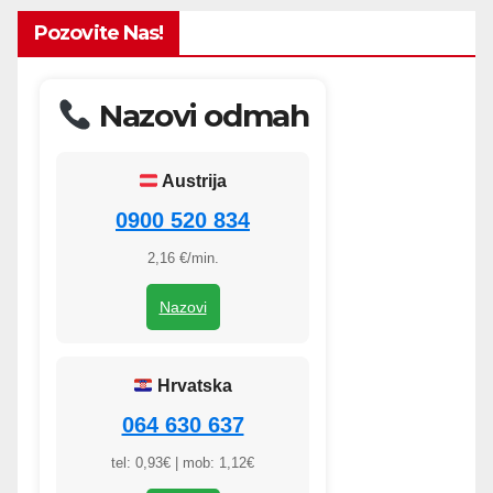
Pozovite Nas!
Nazovi odmah
Austrija
0900 520 834
2,16 €/min.
Nazovi
Hrvatska
064 630 637
tel: 0,93€ | mob: 1,12€