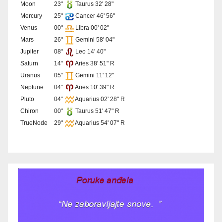
Moon
23°
Taurus 32' 28"
Mercury
25°
Cancer 46' 56"
Venus
00°
Libra 00' 02"
Mars
26°
Gemini 58' 04"
Jupiter
08°
Leo 14' 40"
Saturn
14°
Aries 38' 51" R
Uranus
05°
Gemini 11' 12"
Neptune
04°
Aries 10' 39" R
Pluto
04°
Aquarius 02' 28" R
Chiron
00°
Taurus 51' 47" R
TrueNode
29°
Aquarius 54' 07" R