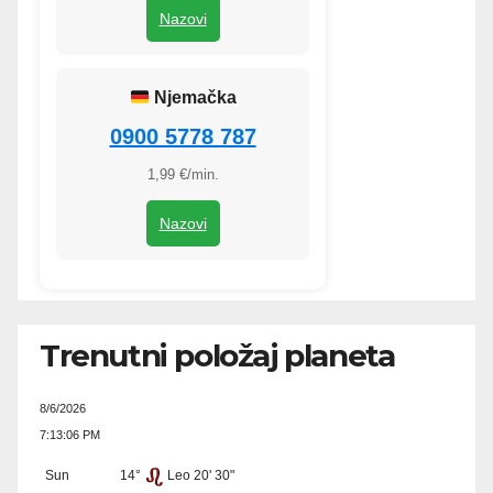
Nazovi
Njemačka
0900 5778 787
1,99 €/min.
Nazovi
Trenutni položaj planeta
8/6/2026
7:13:06 PM
Sun
14°
Leo 20' 30"