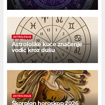
ASTROLOGIJA
Astrološke kuće značenje
vodič kroz dušu
ASTROLOGIJA
Škorpion horoskop 2026