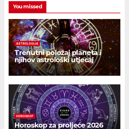
You missed
ASTROLOGIJA
Trenutni položaj planeta i
njihov astrološki utjecaj
HOROSKOP
Horoskop za proljeće 2026