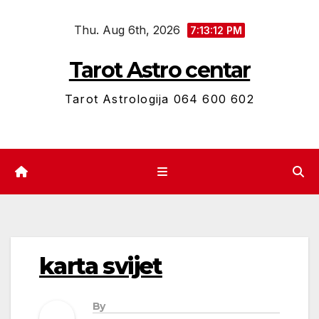
Skip
Thu. Aug 6th, 2026
to
7:13:13 PM
content
Tarot Astro centar
Tarot Astrologija 064 600 602
karta svijet
By