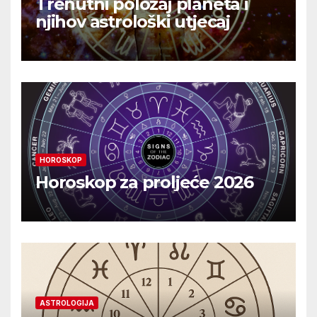
Trenutni položaj planeta i
njihov astrološki utjecaj
HOROSKOP
Horoskop za proljeće 2026
ASTROLOGIJA