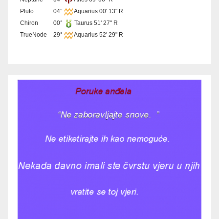
Pluto
04°
Aquarius 00' 13" R
Chiron
00°
Taurus 51' 27" R
TrueNode
29°
Aquarius 52' 29" R