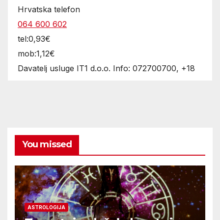
Hrvatska telefon
064 600 602
tel:0,93€
mob:1,12€
Davatelj usluge IT1 d.o.o. Info: 072700700, +18
You missed
ASTROLOGIJA