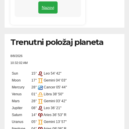
Nazovi
Trenutni položaj planeta
8/8/2026
10:32:02 AM
Sun
15°
Leo 54' 42"
Moon
17°
Gemini 04' 03"
Mercury
28°
Cancer 05' 44"
Venus
01°
Libra 38' 50"
Mars
28°
Gemini 03' 42"
Jupiter
08°
Leo 36' 21"
Saturn
14°
Aries 36' 53" R
Uranus
05°
Gemini 13' 57"
Neptune
04°
Aries 09' 06" R