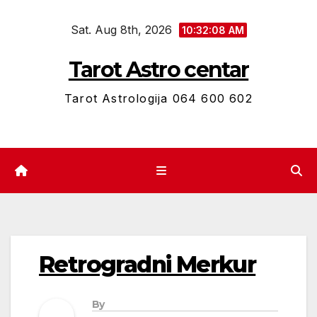
Skip
Sat. Aug 8th, 2026
to
10:32:08 AM
content
Tarot Astro centar
Tarot Astrologija 064 600 602
Retrogradni Merkur
By