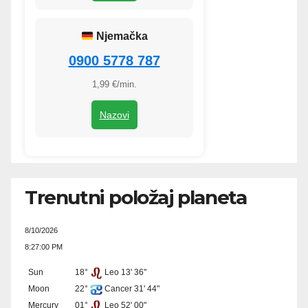
Njemačka
0900 5778 787
1,99 €/min.
Nazovi
Trenutni položaj planeta
8/10/2026
8:27:00 PM
Sun
18°
Leo 13' 36"
Moon
22°
Cancer 31' 44"
Mercury
01°
Leo 52' 00"