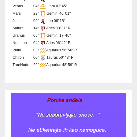
Venus
04°
Libra 02' 45"
Mars
29°
Gemini 40' 01"
Jupiter
09°
Leo 08' 15"
Saturn
14°
Aries 33' 31" R
Uranus
05°
Gemini 17' 46"
Neptune
04°
Aries 06' 42" R
Pluto
03°
Aquarius 56' 56" R
Chiron
00°
Taurus 50' 43" R
TrueNode
29°
Aquarius 48' 59" R