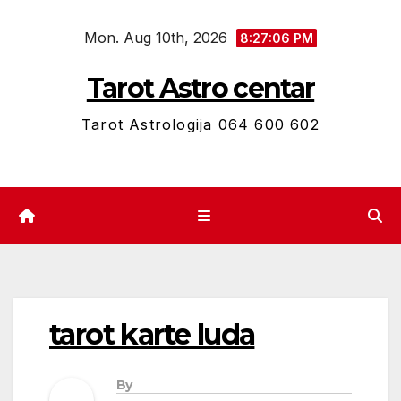
Skip
Mon. Aug 10th, 2026
to
8:27:06 PM
content
Tarot Astro centar
Tarot Astrologija 064 600 602
tarot karte luda
By