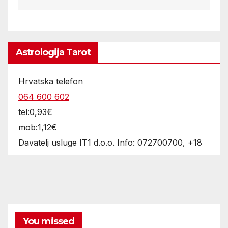
Astrologija Tarot
Hrvatska telefon
064 600 602
tel:0,93€
mob:1,12€
Davatelj usluge IT1 d.o.o. Info: 072700700, +18
You missed