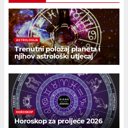
ASTROLOGIJA
Trenutni položaj planeta i
njihov astrološki utjecaj
HOROSKOP
Horoskop za proljeće 2026