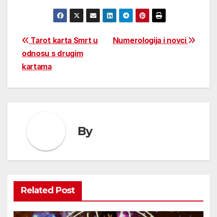
Post
Tarot karta Smrt u
Numerologija i novci
odnosu s drugim
navigation
kartama
By
Related Post