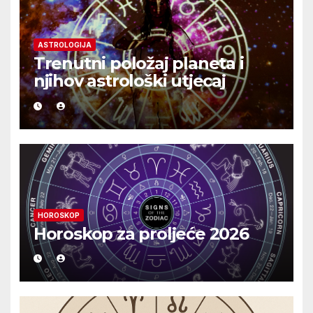
ASTROLOGIJA
Trenutni položaj planeta i
njihov astrološki utjecaj
HOROSKOP
Horoskop za proljeće 2026