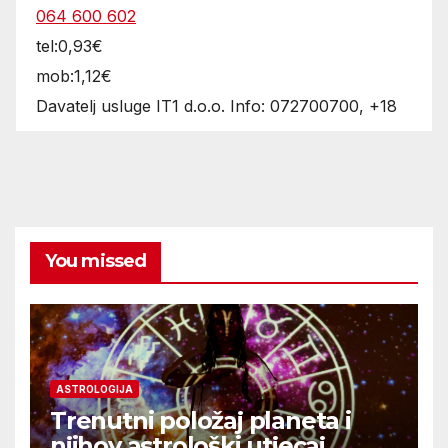
064 600 602
tel:0,93€
mob:1,12€
Davatelj usluge IT1 d.o.o. Info: 072700700, +18
You missed
ASTROLOGIJA
Trenutni položaj planeta i
njihov astrološki utjecaj