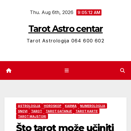
Skip
Thu. Aug 6th, 2026
to
9:05:13 AM
content
Tarot Astro centar
Tarot Astrologija 064 600 602
ASTROLOGIJA
HOROSKOP
KARMA
NUMEROLOGIJA
SNOVI
TAROT
TAROT GATANJE
TAROT KARTE
TAROT MAJSTORI
Što tarot može učiniti