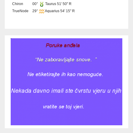
Chiron
00°
Taurus 51' 50" R
TrueNode
29°
Aquarius 54' 15" R