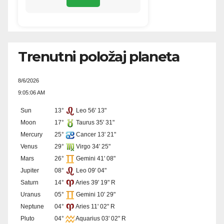
Trenutni položaj planeta
8/6/2026
9:05:06 AM
Sun
13°
Leo 56' 13"
Moon
17°
Taurus 35' 31"
Mercury
25°
Cancer 13' 21"
Venus
29°
Virgo 34' 25"
Mars
26°
Gemini 41' 08"
Jupiter
08°
Leo 09' 04"
Saturn
14°
Aries 39' 19" R
Uranus
05°
Gemini 10' 29"
Neptune
04°
Aries 11' 02" R
Pluto
04°
Aquarius 03' 02" R