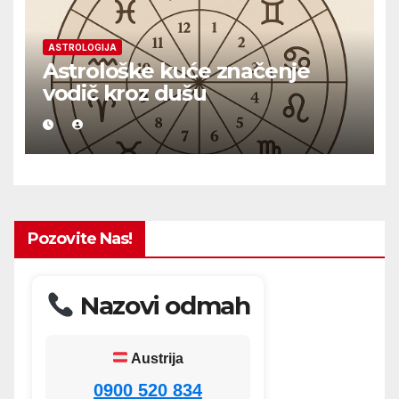
ASTROLOGIJA
Astrološke kuće značenje
vodič kroz dušu
Pozovite Nas!
Nazovi odmah
Austrija
0900 520 834